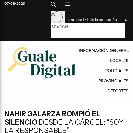
07/08/2026
a un histórico futbolista como nuevo DT de la selección
Convo
INFORMACIÓN GENERAL
LOCALES
POLICIALES
PROVINCIALES
DEPORTES
NAHIR GALARZA ROMPIÓ EL
SILENCIO
DESDE LA CÁRCEL: “SOY
LA RESPONSABLE”