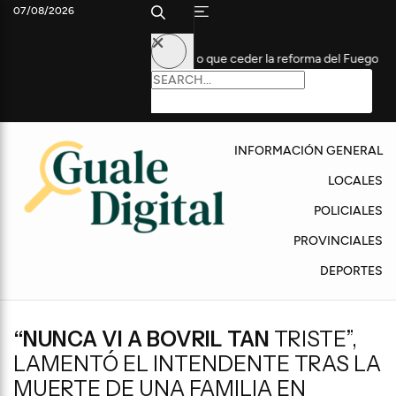
07/08/2026
ro el Gobierno tuvo que ceder la reforma del Fuego
Uruguay con
INFORMACIÓN GENERAL
LOCALES
POLICIALES
PROVINCIALES
DEPORTES
“NUNCA VI A BOVRIL TAN
TRISTE”,
LAMENTÓ EL INTENDENTE TRAS LA
MUERTE DE UNA FAMILIA EN