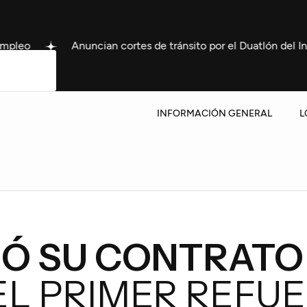
ian cortes de tránsito por el Duatlón del Instituto Bértora est
INFORMACIÓN GENERAL
L
MÓ SU CONTRATO
EL PRIMER REFUE