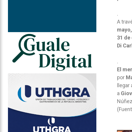
.
A trav
mayo, 
31 de 
Di Car
.
El mer
por
Ma
llegar
a
Giov
Núñez 
(Fuent