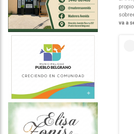
propio
sobree
va a s