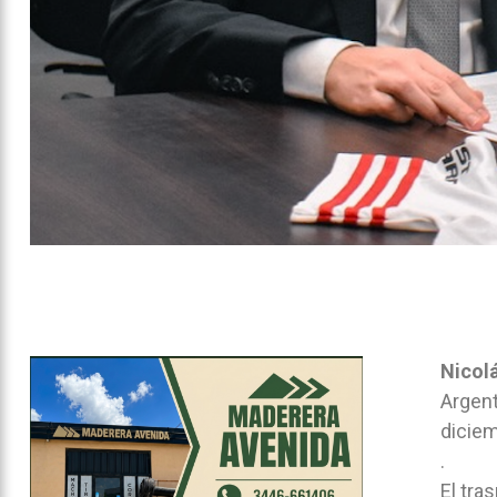
Nicol
Argent
diciem
.
El tra