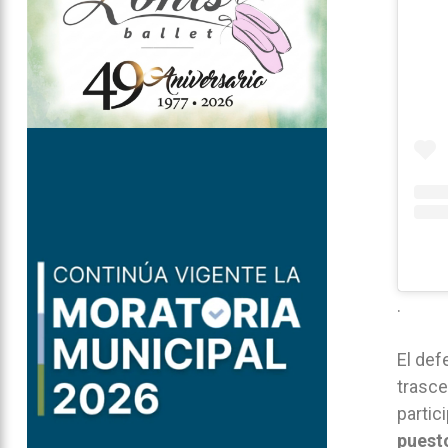
.
El def
trasce
partic
puesto