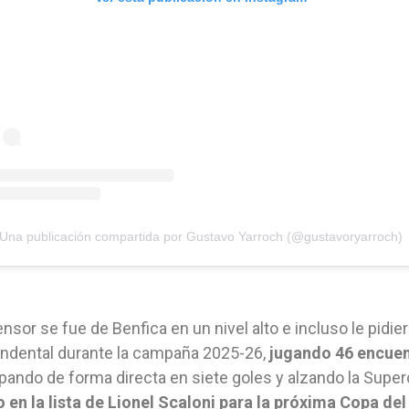
Una publicación compartida por Gustavo Yarroch (@gustavoryarroch)
ensor se fue de Benfica en un nivel alto e incluso le pidi
ndental durante la campaña 2025-26,
jugando 46 encuen
ipando de forma directa en siete goles y alzando la Supe
 en la lista de Lionel Scaloni para la próxima Copa d