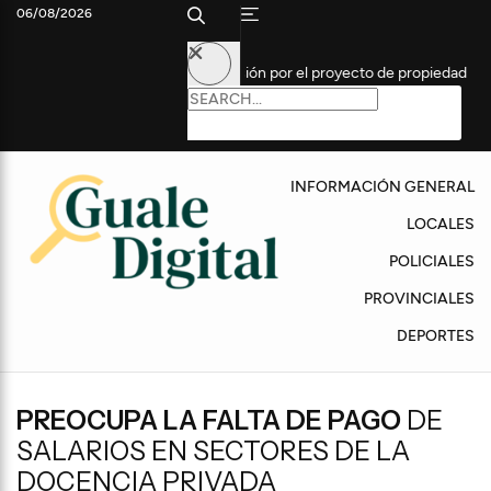
06/08/2026
Senado reanudó la sesión por el proyecto de propiedad privada
Tr
INFORMACIÓN GENERAL
LOCALES
POLICIALES
PROVINCIALES
DEPORTES
PREOCUPA LA FALTA DE PAGO
DE
SALARIOS EN SECTORES DE LA
DOCENCIA PRIVADA