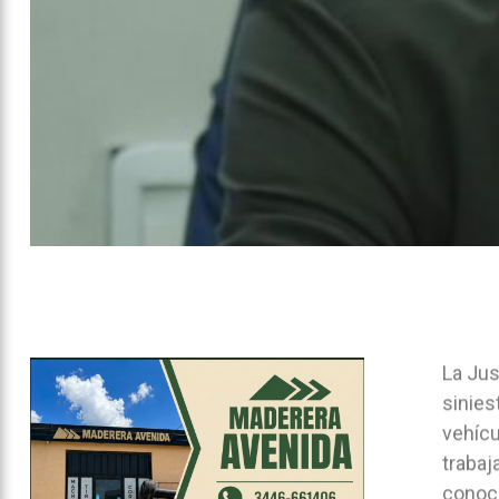
La Jus
sinies
vehícu
trabaj
conoce