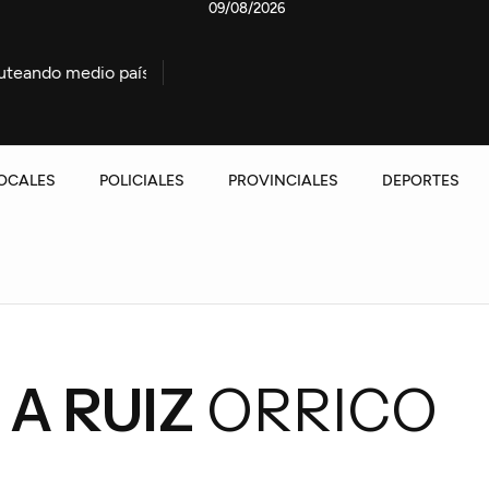
09/08/2026
io país”
Allanaron una vivienda en Los Espinillos y det
OCALES
POLICIALES
PROVINCIALES
DEPORTES
A RUIZ
ORRICO