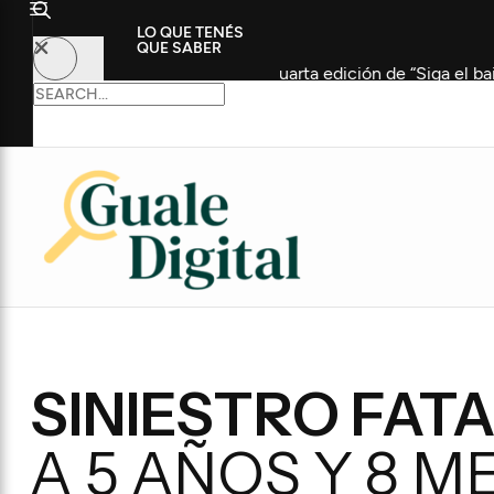
LO QUE TENÉS
QUE SABER
as participaron de la cuarta edición de “Siga el baile”
SINIESTRO FAT
A 5 AÑOS Y 8 M