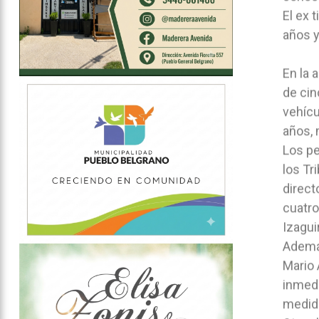
El ex 
años y
En la 
de cin
vehícu
años, 
Los pe
los Tr
direct
cuatro
Izagui
Además
Mario 
inmedi
medida