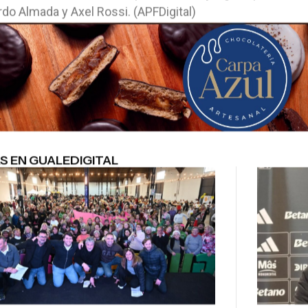
do Almada y Axel Rossi. (APFDigital)
S EN GUALEDIGITAL