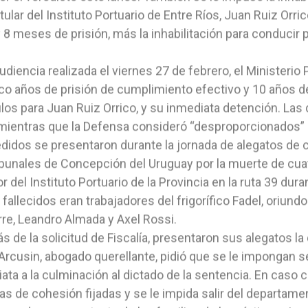
titular del Instituto Portuario de Entre Ríos, Juan Ruiz Orr
 8 meses de prisión, más la inhabilitación para conducir 
audiencia realizada el viernes 27 de febrero, el Ministerio 
co años de prisión de cumplimiento efectivo y 10 años de
los para Juan Ruiz Orrico, y su inmediata detención. Las 
mientras que la Defensa consideró “desproporcionados” 
didos se presentaron durante la jornada de alegatos de ci
ibunales de Concepción del Uruguay por la muerte de cua
or del Instituto Portuario de la Provincia en la ruta 39 dur
 fallecidos eran trabajadores del frigorífico Fadel, oriund
rre, Leandro Almada y Axel Rossi.
 de la solicitud de Fiscalía, presentaron sus alegatos la 
Arcusin, abogado querellante, pidió que se le impongan s
ata a la culminación al dictado de la sentencia. En caso co
s de cohesión fijadas y se le impida salir del departame