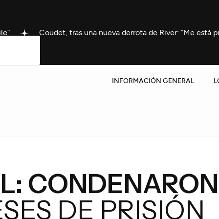
Coudet, tras una nueva derrota de River: “Me está puteando med
INFORMACIÓN GENERAL
L
AL: CONDENARON 
ESES DE PRISIÓN