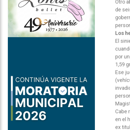
Otro a
de sei
gobern
person
Los h
El sin
cuando
por un
1,59 g
Ese ju
(vehíc
invadi
person
Magist
Cabe r
en el 
ex tit