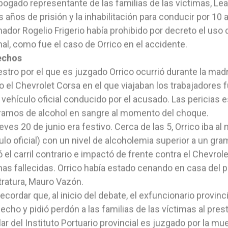
bogado representante de las familias de las víctimas, Lea
s años de prisión y la inhabilitación para conducir por 10 
ador Rogelio Frigerio había prohibido por decreto el uso 
al, como fue el caso de Orrico en el accidente.
echos
iestro por el que es juzgado Orrico ocurrió durante la mad
 el Chevrolet Corsa en el que viajaban los trabajadores f
 vehículo oficial conducido por el acusado. Las pericias 
ramos de alcohol en sangre al momento del choque.
eves 20 de junio era festivo. Cerca de las 5, Orrico iba
ulo oficial) con un nivel de alcoholemia superior a un gram
ó el carril contrario e impactó de frente contra el Chevrole
as fallecidas. Orrico había estado cenando en casa del p
ratura, Mauro Vazón.
ecordar que, al inicio del debate, el exfuncionario provin
hecho y pidió perdón a las familias de las víctimas al pres
ular del Instituto Portuario provincial es juzgado por la mu