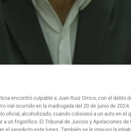
ticia encontró culpable a Juan Ruiz Orrico, con el delito
tro vial ocurrido en la madrugada del 20 de junio de 2024.
lo oficial, alcoholizado, cuando colisionó a un auto en e
ar a un frigorífico. El Tribunal de Juicios y Apelaciones 
r el veredicto este lunes. También se le impuso la inhabi