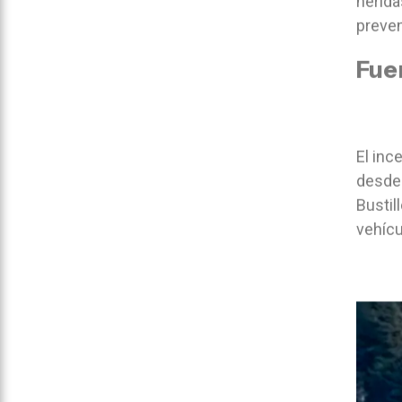
herida
preven
Fue
El inc
desde 
Bustil
vehícu