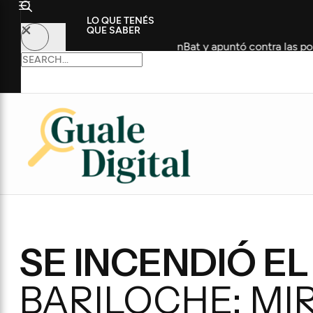
LO QUE TENÉS
QUE SABER
idos en UnionBat y apuntó contra las políticas de Gobierno
SE INCENDIÓ E
BARILOCHE: MI