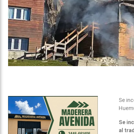
Se inc
Huemul
Se inc
al tra