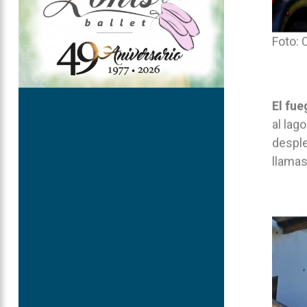
Foto: C
El fue
al lag
desple
llamas