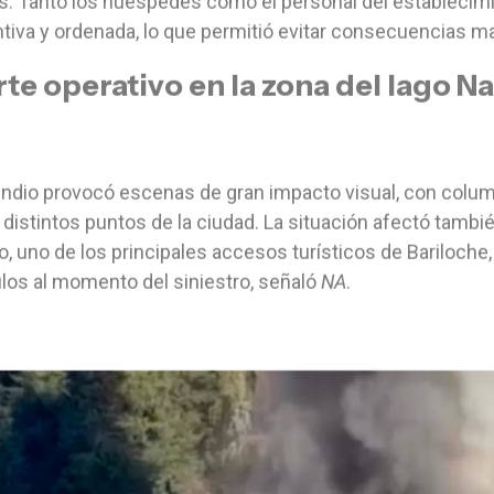
s. Tanto los huéspedes como el personal del estableci
tiva y ordenada, lo que permitió evitar consecuencias may
rte operativo en la zona del lago N
endio provocó escenas de gran impacto visual, con colu
distintos puntos de la ciudad. La situación afectó también
lo, uno de los principales accesos turísticos de Bariloc
los al momento del siniestro, señaló
NA
.