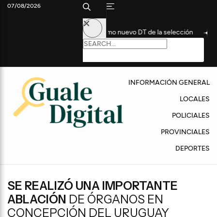
07/08/2026
histórico futbolista como nuevo DT de la selección
Convocan a 
INFORMACIÓN GENERAL
LOCALES
POLICIALES
PROVINCIALES
DEPORTES
SE REALIZÓ UNA IMPORTANTE
ABLACIÓN
DE ÓRGANOS EN
CONCEPCIÓN DEL URUGUAY