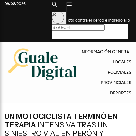
09/08/2026
ptunia: un auto impactó contra el cerco e ingresó al predio
Dom
INFORMACIÓN GENERAL
LOCALES
POLICIALES
PROVINCIALES
DEPORTES
UN MOTOCICLISTA TERMINÓ EN
TERAPIA
INTENSIVA TRAS UN
SINIESTRO VIAL EN PERÓN Y