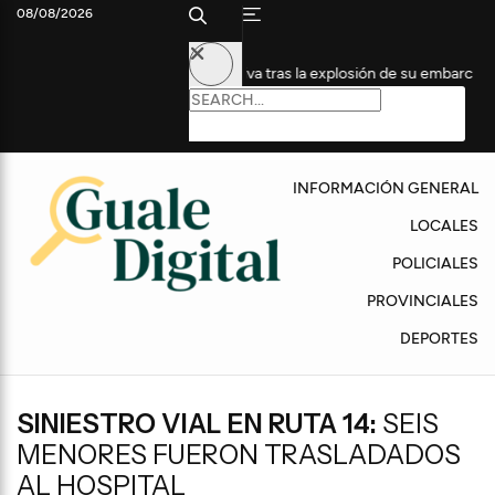
08/08/2026
o en Terapia Intensiva tras la explosión de su embarcación
Fue
INFORMACIÓN GENERAL
LOCALES
POLICIALES
PROVINCIALES
DEPORTES
SINIESTRO VIAL EN RUTA 14:
SEIS
MENORES FUERON TRASLADADOS
AL HOSPITAL