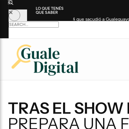
LO QUE TENÉS
QUE SABER
antecedente de 2024 que sacudió a Gualeguaychú
Impor
TRAS EL SHOW 
PREPARA UNA F