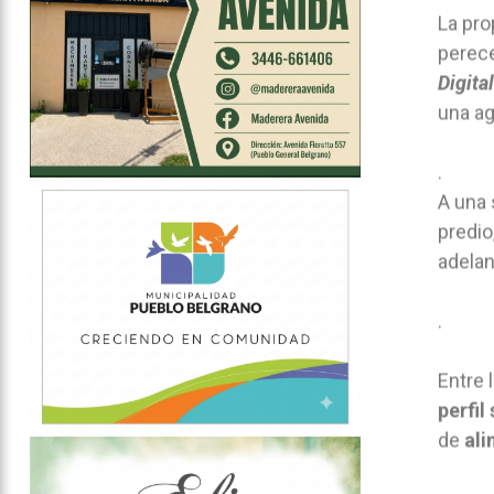
La pro
perece
Digital
una ag
.
A una 
predio
adelan
.
Entre
perfil
de
ali