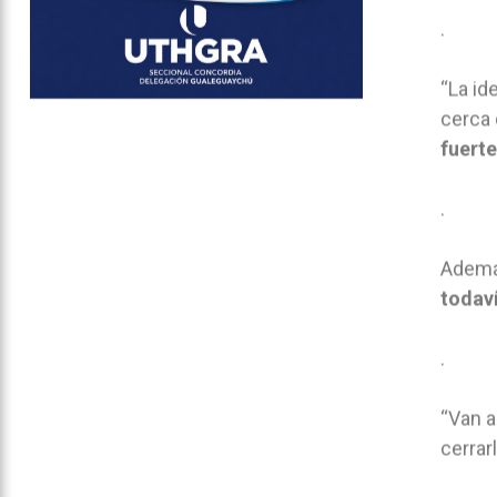
.
“La id
cerca 
fuerte
.
Adem
todav
.
“Van a
cerrar