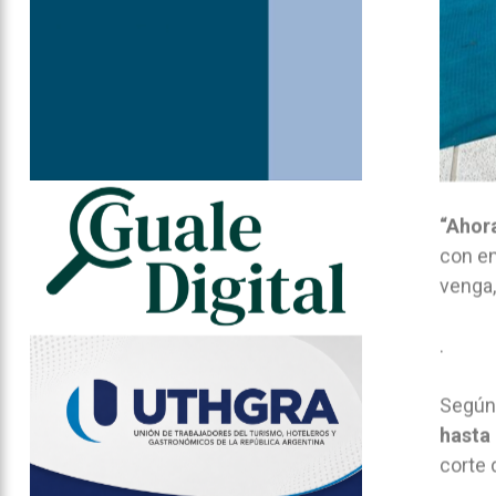
“Ahora
con en
venga,
.
Según 
hasta 
corte 