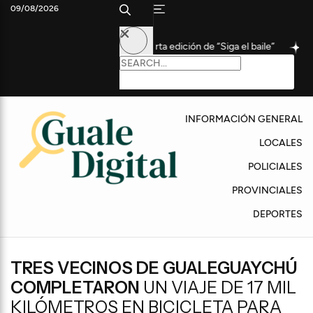
09/08/2026
participaron de la cuarta edición de “Siga el baile”
Coudet, tra
INFORMACIÓN GENERAL
LOCALES
POLICIALES
PROVINCIALES
DEPORTES
TRES VECINOS DE GUALEGUAYCHÚ
COMPLETARON
UN VIAJE DE 17 MIL
KILÓMETROS EN BICICLETA PARA