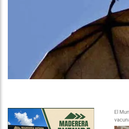
El Mun
vacuna