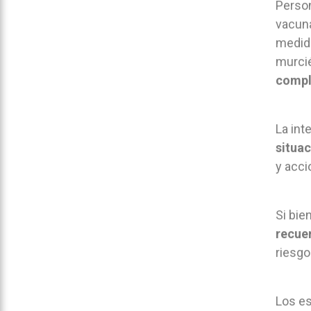
Person
vacuna
medida
murci
compl
La int
situa
y acci
Si bie
recuer
riesgo
Los es