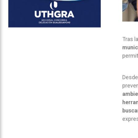
Tras l
munici
permit
Desde 
preven
ambien
herram
buscan
expres