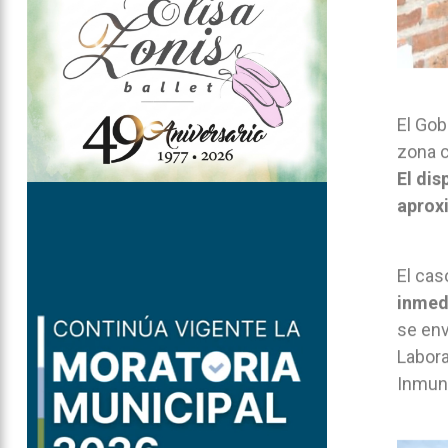
El Gob
zona c
El dis
aprox
El cas
inmed
se env
Labora
Inmuno