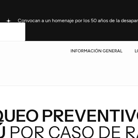
 a un homenaje por los 50 años de la desaparición de Noni G
INFORMACIÓN GENERAL
L
QUEO PREVENTIV
Ú
POR CASO DE R