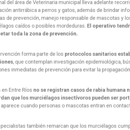
al del área de Veterinaria municipal lleva adelante recorrid
ción antirrábica a perros y gatos, además de brindar inf
s de prevención, manejo responsable de mascotas y los 
élagos caídos o posibles mordeduras.
El operativo tend
etar toda la zona de prevención.
ervención forma parte de los
protocolos sanitarios estab
ciones
, que contemplan investigación epidemiológica, bú
ones inmediatas de prevención para evitar la propagación 
n en Entre Ríos
no se registran casos de rabia humana ni
dan que los murciélagos insectívoros pueden ser port
 aparece cuando personas o mascotas entran en contact
pecialistas también remarcan que los murciélagos cumpl