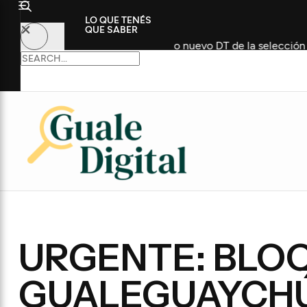
LO QUE TENÉS
QUE SABER
rico futbolista como nuevo DT de la selección
Convocan
URGENTE: BLO
GUALEGUAYCH