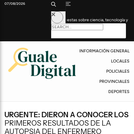
07/08/2026
edición con propuestas sobre ciencia, tecnología y empleo
Anu
INFORMACIÓN GENERAL
LOCALES
POLICIALES
PROVINCIALES
DEPORTES
URGENTE: DIERON A CONOCER LOS
PRIMEROS RESULTADOS DE LA
AUTOPSIA DEL ENFERMERO