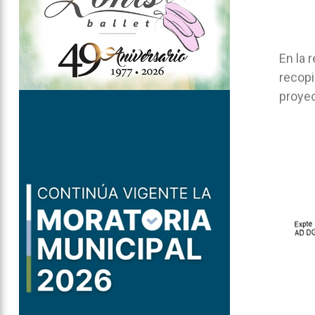
En la 
recopi
proyec