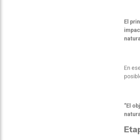
El pri
impac
natur
En ese
posibl
“El ob
natura
Eta