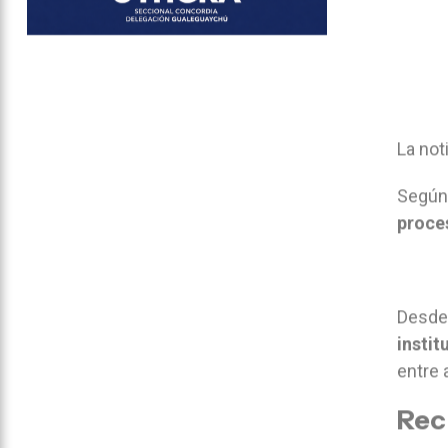
La not
Según 
proce
Desde 
instit
entre
Rec