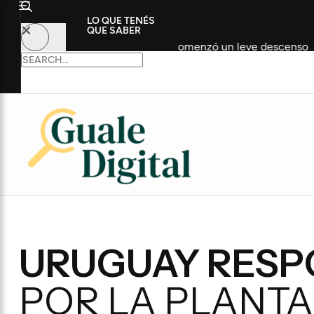
LO QUE TENÉS
QUE SABER
zó los 3,20 metros y comenzó un leve descenso
El Sena
URUGUAY RESP
POR LA PLANT