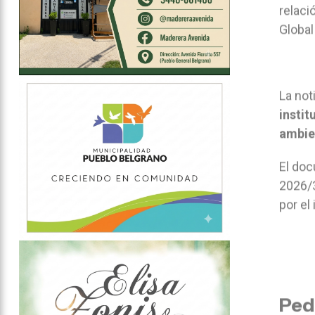
relaci
Global
La not
instit
ambie
El doc
2026/3
por el
Ped