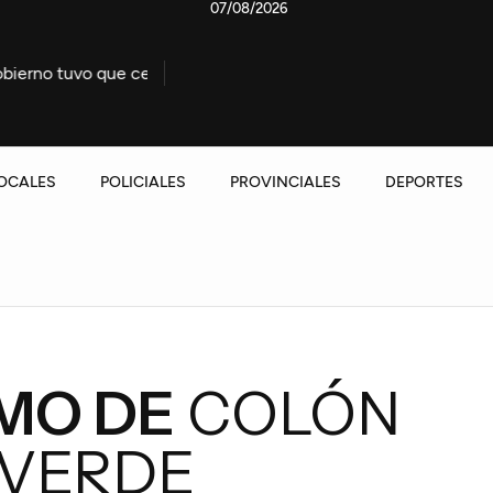
07/08/2026
ue ceder la reforma del Fuego
Uruguay confirmó a un hi
OCALES
POLICIALES
PROVINCIALES
DEPORTES
MO DE
COLÓN
 VERDE