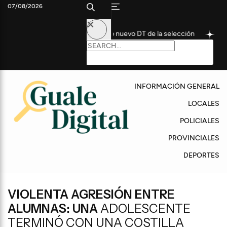
07/08/2026
stórico futbolista como nuevo DT de la selección
Convocan a un
INFORMACIÓN GENERAL
LOCALES
POLICIALES
PROVINCIALES
DEPORTES
VIOLENTA AGRESIÓN ENTRE
ALUMNAS: UNA
ADOLESCENTE
TERMINÓ CON UNA COSTILLA