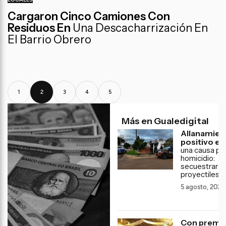
Cargaron Cinco Camiones Con
Residuos En
Una Descacharrización En
El Barrio Obrero
1
2
3
4
5
Más en Gualedigital
Allanamien
positivo en
una causa po
homicidio:
secuestraro
proyectiles
5 agosto, 2026
Con premi