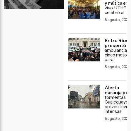
y
música en
vivo, UTHGR
celebró el
5 agosto, 2026
Entre Ríos
presentó
2
ambulancias 
cinco motos
para
5 agosto, 2026
Alerta
naranja por
tormentas pa
Gualeguaych
prevén lluvia
intensas
5 agosto, 2026