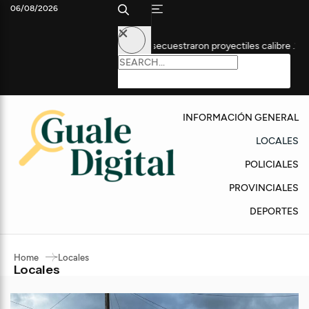
06/08/2026
ausa por homicidio: secuestraron proyectiles calibre .22
Con p
INFORMACIÓN GENERAL
LOCALES
POLICIALES
PROVINCIALES
DEPORTES
Home
Locales
Locales