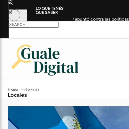
LO QUE TENÉS
QUE SABER
s en UnionBat y apuntó contra las políticas de Gobierno
Home
Locales
Locales