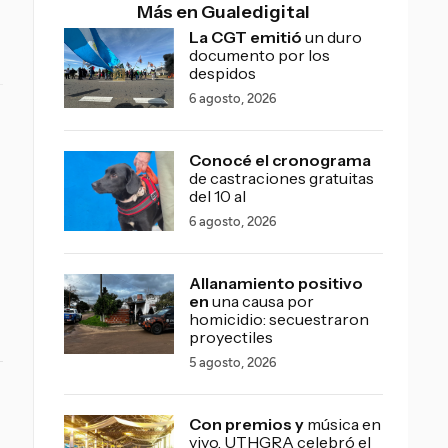
Más en Gualedigital
La CGT emitió
un duro
documento por los
despidos
6 agosto, 2026
Conocé el cronograma
de castraciones gratuitas
del 10 al
6 agosto, 2026
Allanamiento positivo
en
una causa por
homicidio: secuestraron
proyectiles
5 agosto, 2026
Con premios y
música en
vivo, UTHGRA celebró el