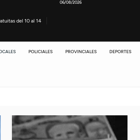
06/08/2026
 de agosto
Allanamiento positivo en una causa por homic
OCALES
POLICIALES
PROVINCIALES
DEPORTES