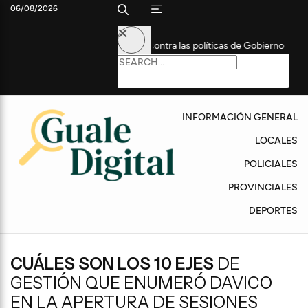
06/08/2026
 UnionBat y apuntó contra las políticas de Gobierno
Conocé el
INFORMACIÓN GENERAL
LOCALES
POLICIALES
PROVINCIALES
DEPORTES
CUÁLES SON LOS 10 EJES
DE
GESTIÓN QUE ENUMERÓ DAVICO
EN LA APERTURA DE SESIONES